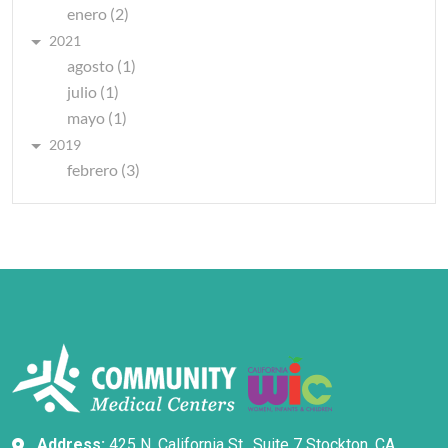
enero (2)
2021
agosto (1)
julio (1)
mayo (1)
2019
febrero (3)
Address:
425 N. California St., Suite 7 Stockton, CA